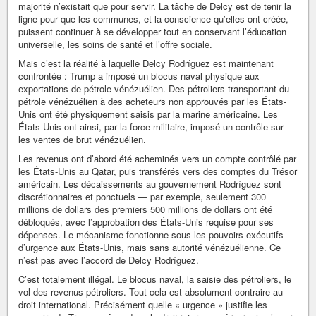
majorité n’existait que pour servir. La tâche de Delcy est de tenir la
ligne pour que les communes, et la conscience qu’elles ont créée,
puissent continuer à se développer tout en conservant l’éducation
universelle, les soins de santé et l’offre sociale.
Mais c’est la réalité à laquelle Delcy Rodríguez est maintenant
confrontée : Trump a imposé un blocus naval physique aux
exportations de pétrole vénézuélien. Des pétroliers transportant du
pétrole vénézuélien à des acheteurs non approuvés par les États-
Unis ont été physiquement saisis par la marine américaine. Les
États-Unis ont ainsi, par la force militaire, imposé un contrôle sur
les ventes de brut vénézuélien.
Les revenus ont d’abord été acheminés vers un compte contrôlé par
les États-Unis au Qatar, puis transférés vers des comptes du Trésor
américain. Les décaissements au gouvernement Rodríguez sont
discrétionnaires et ponctuels — par exemple, seulement 300
millions de dollars des premiers 500 millions de dollars ont été
débloqués, avec l’approbation des États-Unis requise pour ses
dépenses. Le mécanisme fonctionne sous les pouvoirs exécutifs
d’urgence aux États-Unis, mais sans autorité vénézuélienne. Ce
n’est pas avec l’accord de Delcy Rodríguez.
C’est totalement illégal. Le blocus naval, la saisie des pétroliers, le
vol des revenus pétroliers. Tout cela est absolument contraire au
droit international. Précisément quelle « urgence » justifie les