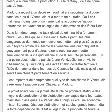
presque aucun dans la production. Sur le fentanyl, cela ne figure
pas du tout.
Maduro a réussi à un degré extraordinaire à supprimer la drogue
dans les rues du Venezuela et à mettre fin au trafic. Qu’il soit
maintenant dans une prison américaine accusée de “narco-
terrorisme” est vraiment un signe de la dépravation des États-Unis.
Dans le même temps, le taux global de criminalité a fortement
chuté. Les villes qui se classaient autrefois parmi les plus
dangereuses du monde sont devenues nettement plus sûres pour
les citoyens ordinaires. Même les Vénézuéliens qui critiquent le
gouvernement pour d’autres raisons reconnaissent cette
amélioration de la vie quotidienne et de la sécurité personnelle. Il y
a à peine deux nuits, je parlais à une Vénézuélienne en visite
d’Allemagne, qui m’a dit qu’elle avait l’habitude d’être terrifiée à
l’idée de marcher dans les rues de Caracas la nuit, mais qu’elle se
sentait maintenant parfaitement en sécurité.
Il est important de comprendre quel type de socialisme le Venezuela
a réellement pratiqué sous Chávez et Maduro.
Le projet bolivarien n’a jamais été la pleine propriété étatique des
moyens de production et de distribution envisagés dans les textes
marxistes classiques. Le Venezuela a toujours été une économie
mixte. Sa caractéristique distinctive – et sa plus grande force – était
la forte dépendance de l’État à l’égard de la propriété de toute la