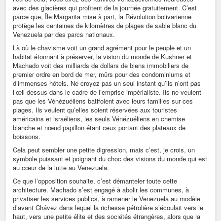
avec des glacières qui profitent de la journée gratuitement. C’est
parce que, Île Margarita mise à part, la Révolution bolivarienne
protège les centaines de kilomètres de plages de sable blanc du
Venezuela par des parcs nationaux.
Là où le chavisme voit un grand agrément pour le peuple et un
habitat étonnant à préserver, la vision du monde de Kushner et
Machado voit des milliards de dollars de biens immobiliers de
premier ordre en bord de mer, mûrs pour des condominiums et
d’immenses hôtels. Ne croyez pas un seul instant qu’ils n’ont pas
l’œil dessus dans le cadre de l’emprise impérialiste. Ils ne veulent
pas que les Vénézuéliens batifolent avec leurs familles sur ces
plages. Ils veulent qu’elles soient réservées aux touristes
américains et israéliens, les seuls Vénézuéliens en chemise
blanche et nœud papillon étant ceux portant des plateaux de
boissons.
Cela peut sembler une petite digression, mais c’est, je crois, un
symbole puissant et poignant du choc des visions du monde qui est
au cœur de la lutte au Venezuela.
Ce que l’opposition souhaite, c’est démanteler toute cette
architecture. Machado s’est engagé à abolir les communes, à
privatiser les services publics, à ramener le Venezuela au modèle
d’avant Chávez dans lequel la richesse pétrolière s’écoulait vers le
haut, vers une petite élite et des sociétés étrangères, alors que la