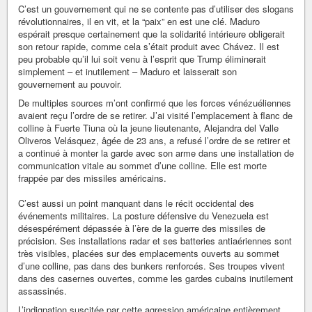
C’est un gouvernement qui ne se contente pas d’utiliser des slogans
révolutionnaires, il en vit, et la “paix” en est une clé. Maduro
espérait presque certainement que la solidarité intérieure obligerait
son retour rapide, comme cela s’était produit avec Chávez. Il est
peu probable qu’il lui soit venu à l’esprit que Trump éliminerait
simplement – et inutilement – Maduro et laisserait son
gouvernement au pouvoir.
De multiples sources m’ont confirmé que les forces vénézuéliennes
avaient reçu l’ordre de se retirer. J’ai visité l’emplacement à flanc de
colline à Fuerte Tiuna où la jeune lieutenante, Alejandra del Valle
Oliveros Velásquez, âgée de 23 ans, a refusé l’ordre de se retirer et
a continué à monter la garde avec son arme dans une installation de
communication vitale au sommet d’une colline. Elle est morte
frappée par des missiles américains.
C’est aussi un point manquant dans le récit occidental des
événements militaires. La posture défensive du Venezuela est
désespérément dépassée à l’ère de la guerre des missiles de
précision. Ses installations radar et ses batteries antiaériennes sont
très visibles, placées sur des emplacements ouverts au sommet
d’une colline, pas dans des bunkers renforcés. Ses troupes vivent
dans des casernes ouvertes, comme les gardes cubains inutilement
assassinés.
L’indignation suscitée par cette agression américaine entièrement