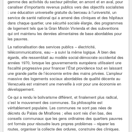
gamme des activités du secteur pétrolier, en amont et en aval, pour
canaliser d’importants revenus publics vers des objectifs socialistes
: une éducation universelle gratuite du berceau à l’université, un
service de santé national qui a amené des cliniques et des hôpitaux
dans chaque quartier, une sécurité sociale élargie, des programmes
de logement tels que la Gran Misión Vivienda et des subventions
qui ont maintenu les denrées alimentaires de base abordables pour
les pauvres.
La nationalisation des services publics – électricité,
télécommunications, eau – a suivi la même logique. À bien des
égards, elle ressemblait au modèle social-démocrate occidental des
années 1970, lorsque les gouvernements européens utilisaient une
fiscalité progressive pour financer l’État providence tout en laissant
une grande partie de l’économie entre des mains privées. L’ampleur
massive des logements sociaux abordables de qualité décente au
Venezuela est vraiment une merveille à voir pour une économie en
développement.
Ce qui a rendu le bolivarisme différent, et finalement plus radical,
c’est le mouvement des communes. Sa philosophie est
véritablement populaire. Les communes ne sont pas nées de
décrets du Palais de Miraflores ; elles sont nés d’en bas, des
conseils communaux que les gens ordinaires des quartiers pauvres
ont formés pour résoudre leurs propres problèmes – réparer les
routes, organiser la collecte des ordures, construire des cliniques.