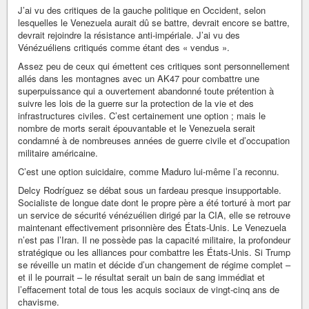
J’ai vu des critiques de la gauche politique en Occident, selon
lesquelles le Venezuela aurait dû se battre, devrait encore se battre,
devrait rejoindre la résistance anti-impériale. J’ai vu des
Vénézuéliens critiqués comme étant des « vendus ».
Assez peu de ceux qui émettent ces critiques sont personnellement
allés dans les montagnes avec un AK47 pour combattre une
superpuissance qui a ouvertement abandonné toute prétention à
suivre les lois de la guerre sur la protection de la vie et des
infrastructures civiles. C’est certainement une option ; mais le
nombre de morts serait épouvantable et le Venezuela serait
condamné à de nombreuses années de guerre civile et d’occupation
militaire américaine.
C’est une option suicidaire, comme Maduro lui-même l’a reconnu.
Delcy Rodríguez se débat sous un fardeau presque insupportable.
Socialiste de longue date dont le propre père a été torturé à mort par
un service de sécurité vénézuélien dirigé par la CIA, elle se retrouve
maintenant effectivement prisonnière des États-Unis. Le Venezuela
n’est pas l’Iran. Il ne possède pas la capacité militaire, la profondeur
stratégique ou les alliances pour combattre les États-Unis. Si Trump
se réveille un matin et décide d’un changement de régime complet –
et il le pourrait – le résultat serait un bain de sang immédiat et
l’effacement total de tous les acquis sociaux de vingt-cinq ans de
chavisme.