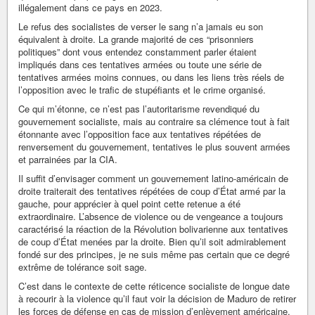
illégalement dans ce pays en 2023.
Le refus des socialistes de verser le sang n’a jamais eu son
équivalent à droite. La grande majorité de ces “prisonniers
politiques” dont vous entendez constamment parler étaient
impliqués dans ces tentatives armées ou toute une série de
tentatives armées moins connues, ou dans les liens très réels de
l’opposition avec le trafic de stupéfiants et le crime organisé.
Ce qui m’étonne, ce n’est pas l’autoritarisme revendiqué du
gouvernement socialiste, mais au contraire sa clémence tout à fait
étonnante avec l’opposition face aux tentatives répétées de
renversement du gouvernement, tentatives le plus souvent armées
et parrainées par la CIA.
Il suffit d’envisager comment un gouvernement latino-américain de
droite traiterait des tentatives répétées de coup d’État armé par la
gauche, pour apprécier à quel point cette retenue a été
extraordinaire. L’absence de violence ou de vengeance a toujours
caractérisé la réaction de la Révolution bolivarienne aux tentatives
de coup d’État menées par la droite. Bien qu’il soit admirablement
fondé sur des principes, je ne suis même pas certain que ce degré
extrême de tolérance soit sage.
C’est dans le contexte de cette réticence socialiste de longue date
à recourir à la violence qu’il faut voir la décision de Maduro de retirer
les forces de défense en cas de mission d’enlèvement américaine.