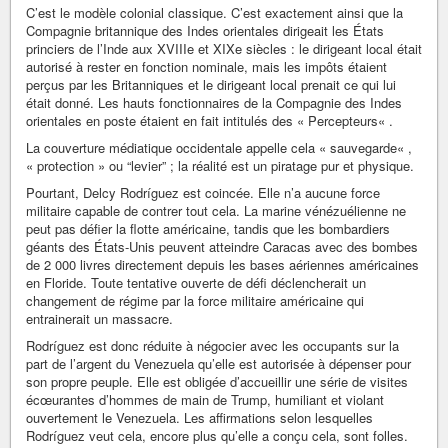
C’est le modèle colonial classique. C’est exactement ainsi que la
Compagnie britannique des Indes orientales dirigeait les États
princiers de l’Inde aux XVIIIe et XIXe siècles : le dirigeant local était
autorisé à rester en fonction nominale, mais les impôts étaient
perçus par les Britanniques et le dirigeant local prenait ce qui lui
était donné. Les hauts fonctionnaires de la Compagnie des Indes
orientales en poste étaient en fait intitulés des « Percepteurs« .
La couverture médiatique occidentale appelle cela « sauvegarde« ,
« protection » ou “levier” ; la réalité est un piratage pur et physique.
Pourtant, Delcy Rodríguez est coincée. Elle n’a aucune force
militaire capable de contrer tout cela. La marine vénézuélienne ne
peut pas défier la flotte américaine, tandis que les bombardiers
géants des États-Unis peuvent atteindre Caracas avec des bombes
de 2 000 livres directement depuis les bases aériennes américaines
en Floride. Toute tentative ouverte de défi déclencherait un
changement de régime par la force militaire américaine qui
entrainerait un massacre.
Rodríguez est donc réduite à négocier avec les occupants sur la
part de l’argent du Venezuela qu’elle est autorisée à dépenser pour
son propre peuple. Elle est obligée d’accueillir une série de visites
écœurantes d’hommes de main de Trump, humiliant et violant
ouvertement le Venezuela. Les affirmations selon lesquelles
Rodríguez veut cela, encore plus qu’elle a conçu cela, sont folles.