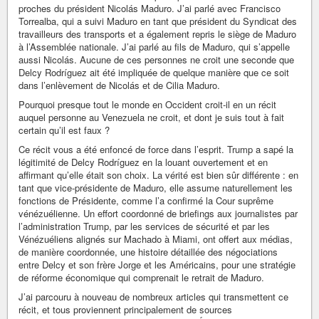
proches du président Nicolás Maduro. J’ai parlé avec Francisco
Torrealba, qui a suivi Maduro en tant que président du Syndicat des
travailleurs des transports et a également repris le siège de Maduro
à l’Assemblée nationale. J’ai parlé au fils de Maduro, qui s’appelle
aussi Nicolás. Aucune de ces personnes ne croit une seconde que
Delcy Rodríguez ait été impliquée de quelque manière que ce soit
dans l’enlèvement de Nicolás et de Cilia Maduro.
Pourquoi presque tout le monde en Occident croit-il en un récit
auquel personne au Venezuela ne croit, et dont je suis tout à fait
certain qu’il est faux ?
Ce récit vous a été enfoncé de force dans l’esprit. Trump a sapé la
légitimité de Delcy Rodríguez en la louant ouvertement et en
affirmant qu’elle était son choix. La vérité est bien sûr différente : en
tant que vice-présidente de Maduro, elle assume naturellement les
fonctions de Présidente, comme l’a confirmé la Cour suprême
vénézuélienne. Un effort coordonné de briefings aux journalistes par
l’administration Trump, par les services de sécurité et par les
Vénézuéliens alignés sur Machado à Miami, ont offert aux médias,
de manière coordonnée, une histoire détaillée des négociations
entre Delcy et son frère Jorge et les Américains, pour une stratégie
de réforme économique qui comprenait le retrait de Maduro.
J’ai parcouru à nouveau de nombreux articles qui transmettent ce
récit, et tous proviennent principalement de sources