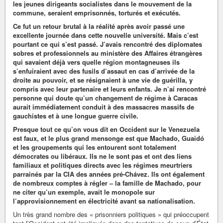
les jeunes dirigeants socialistes dans le mouvement de la
commune, seraient emprisonnés, torturés et exécutés.
Ce fut un retour brutal à la réalité après avoir passé une
excellente journée dans cette nouvelle université. Mais c’est
pourtant ce qui s’est passé. J’avais rencontré des diplomates
sobres et professionnels au ministère des Affaires étrangères
qui savaient déjà vers quelle région montagneuses ils
s’enfuiraient avec des fusils d’assaut en cas d’arrivée de la
droite au pouvoir, et se résignaient à une vie de guérilla, y
compris avec leur partenaire et leurs enfants. Je n’ai rencontré
personne qui doute qu’un changement de régime à Caracas
aurait immédiatement conduit à des massacres massifs de
gauchistes et à une longue guerre civile.
Presque tout ce qu’on vous dit en Occident sur le Venezuela
est faux, et le plus grand mensonge est que Machado, Guaidó
et les groupements qui les entourent sont totalement
démocrates ou libéraux. Ils ne le sont pas et ont des liens
familiaux et politiques directs avec les régimes meurtriers
parrainés par la CIA des années pré-Chávez. Ils ont également
de nombreux comptes à régler – la famille de Machado, pour
ne citer qu’un exemple, avait le monopole sur
l’approvisionnement en électricité avant sa nationalisation.
Un très grand nombre des « prisonniers politiques » qui préoccupent