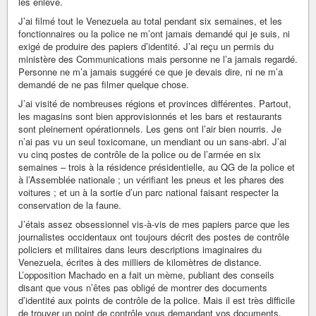
les enlevé.
J’ai filmé tout le Venezuela au total pendant six semaines, et les
fonctionnaires ou la police ne m’ont jamais demandé qui je suis, ni
exigé de produire des papiers d’identité. J’ai reçu un permis du
ministère des Communications mais personne ne l’a jamais regardé.
Personne ne m’a jamais suggéré ce que je devais dire, ni ne m’a
demandé de ne pas filmer quelque chose.
J’ai visité de nombreuses régions et provinces différentes. Partout,
les magasins sont bien approvisionnés et les bars et restaurants
sont pleinement opérationnels. Les gens ont l’air bien nourris. Je
n’ai pas vu un seul toxicomane, un mendiant ou un sans-abri. J’ai
vu cinq postes de contrôle de la police ou de l’armée en six
semaines – trois à la résidence présidentielle, au QG de la police et
à l’Assemblée nationale ; un vérifiant les pneus et les phares des
voitures ; et un à la sortie d’un parc national faisant respecter la
conservation de la faune.
J’étais assez obsessionnel vis-à-vis de mes papiers parce que les
journalistes occidentaux ont toujours décrit des postes de contrôle
policiers et militaires dans leurs descriptions imaginaires du
Venezuela, écrites à des milliers de kilomètres de distance.
L’opposition Machado en a fait un mème, publiant des conseils
disant que vous n’êtes pas obligé de montrer des documents
d’identité aux points de contrôle de la police. Mais il est très difficile
de trouver un point de contrôle vous demandant vos documents.