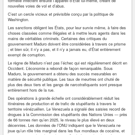
formelle infectent ensuite l’appareil d’État lui-même, créant de
nouvelles voies de vol et d’abus.
C’est un cercle vicieux et prévisible conçu par la politique de
Washington.
Les sanctions obligent les États, pour leur survie même, à faire des
choses classées comme illégales et à mettre leurs agents dans les
mains de véritables criminels. Certaines des critiques du
gouvernement Maduro doivent être considérées à travers ce prisme
; et bien sûr, il n’y a pas, et il n’y a jamais eu, d’État entièrement
exempt de corruption.
Le règne de Maduro n’est pas l’échec qui est régulièrement décrit en
Occident. L’économie a rebondi de façon remarquable. Sous
Maduro, le gouvernement a obtenu des succès mesurables en
matière de sécurité publique. Les taux de meurtres ont chuté de
plus des deux tiers et les gangs de narcotrafiquants sont presque
entièrement hors de la rue.
Des opérations à grande échelle ont considérablement réduit les
itinéraires de production et de trafic de stupéfiants à travers le
territoire vénézuélien. Le Venezuela a signalé des saisies record de
drogues à la Commission des stupéfiants des Nations Unies — près
de 66 tonnes rien qu’en 2025, le niveau le plus élevé en deux
décennies. Les données de l’ONU indiquent que le Venezuela ne
joue qu’un rôle très marginal dans les flux mondiaux de cocaïne, et