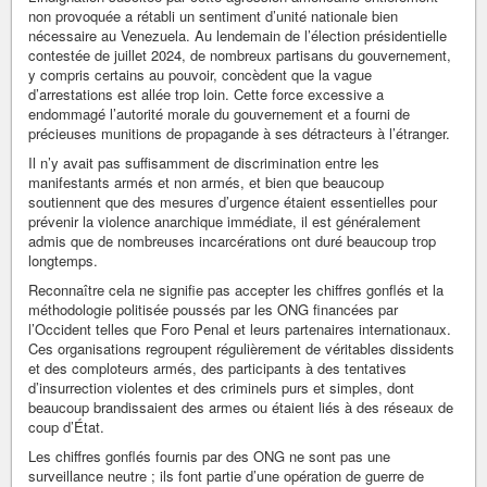
non provoquée a rétabli un sentiment d’unité nationale bien
nécessaire au Venezuela. Au lendemain de l’élection présidentielle
contestée de juillet 2024, de nombreux partisans du gouvernement,
y compris certains au pouvoir, concèdent que la vague
d’arrestations est allée trop loin. Cette force excessive a
endommagé l’autorité morale du gouvernement et a fourni de
précieuses munitions de propagande à ses détracteurs à l’étranger.
Il n’y avait pas suffisamment de discrimination entre les
manifestants armés et non armés, et bien que beaucoup
soutiennent que des mesures d’urgence étaient essentielles pour
prévenir la violence anarchique immédiate, il est généralement
admis que de nombreuses incarcérations ont duré beaucoup trop
longtemps.
Reconnaître cela ne signifie pas accepter les chiffres gonflés et la
méthodologie politisée poussés par les ONG financées par
l’Occident telles que Foro Penal et leurs partenaires internationaux.
Ces organisations regroupent régulièrement de véritables dissidents
et des comploteurs armés, des participants à des tentatives
d’insurrection violentes et des criminels purs et simples, dont
beaucoup brandissaient des armes ou étaient liés à des réseaux de
coup d’État.
Les chiffres gonflés fournis par des ONG ne sont pas une
surveillance neutre ; ils font partie d’une opération de guerre de