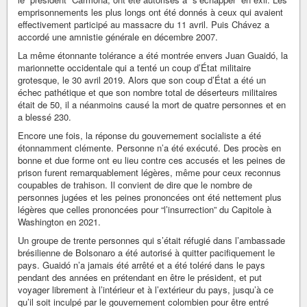
emprisonnements les plus longs ont été donnés à ceux qui avaient
effectivement participé au massacre du 11 avril. Puis Chávez a
accordé une amnistie générale en décembre 2007.
La même étonnante tolérance a été montrée envers Juan Guaidó, la
marionnette occidentale qui a tenté un coup d’État militaire
grotesque, le 30 avril 2019. Alors que son coup d’État a été un
échec pathétique et que son nombre total de déserteurs militaires
était de 50, il a néanmoins causé la mort de quatre personnes et en
a blessé 230.
Encore une fois, la réponse du gouvernement socialiste a été
étonnamment clémente. Personne n’a été exécuté. Des procès en
bonne et due forme ont eu lieu contre ces accusés et les peines de
prison furent remarquablement légères, même pour ceux reconnus
coupables de trahison. Il convient de dire que le nombre de
personnes jugées et les peines prononcées ont été nettement plus
légères que celles prononcées pour “l’insurrection” du Capitole à
Washington en 2021.
Un groupe de trente personnes qui s’était réfugié dans l’ambassade
brésilienne de Bolsonaro a été autorisé à quitter pacifiquement le
pays. Guaidó n’a jamais été arrêté et a été toléré dans le pays
pendant des années en prétendant en être le président, et put
voyager librement à l’intérieur et à l’extérieur du pays, jusqu’à ce
qu’il soit inculpé par le gouvernement colombien pour être entré