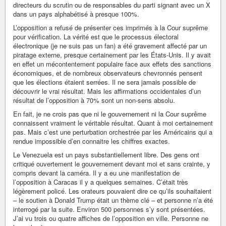
directeurs du scrutin ou de responsables du parti signant avec un X
dans un pays alphabétisé à presque 100%.
L’opposition a refusé de présenter ces imprimés à la Cour suprême
pour vérification. La vérité est que le processus électoral
électronique (je ne suis pas un fan) a été gravement affecté par un
piratage externe, presque certainement par les États-Unis. Il y avait
en effet un mécontentement populaire face aux effets des sanctions
économiques, et de nombreux observateurs chevronnés pensent
que les élections étaient serrées. Il ne sera jamais possible de
découvrir le vrai résultat. Mais les affirmations occidentales d’un
résultat de l’opposition à 70% sont un non-sens absolu.
En fait, je ne crois pas que ni le gouvernement ni la Cour suprême
connaissent vraiment le véritable résultat. Quant à moi certainement
pas. Mais c’est une perturbation orchestrée par les Américains qui a
rendue impossible d’en connaitre les chiffres exactes.
Le Venezuela est un pays substantiellement libre. Des gens ont
critiqué ouvertement le gouvernement devant moi et sans crainte, y
compris devant la caméra. Il y a eu une manifestation de
l’opposition à Caracas il y a quelques semaines. C’était très
légèrement policé. Les orateurs pouvaient dire ce qu’ils souhaitaient
– le soutien à Donald Trump était un thème clé – et personne n’a été
interrogé par la suite. Environ 500 personnes s’y sont présentées.
J’ai vu trois ou quatre affiches de l’opposition en ville. Personne ne