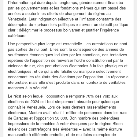
l’information qui dure depuis longtemps, généreusement financée
par les gouvernements et les fondations mêmes qui ont passé des
années à soutenir les efforts de changement de régime au
Venezuela. Leur indignation sélective et l’inflation constante des
décomptes de « prisonniers politiques » servent un objectif politique
clair : délégitimer le processus bolivarien et justifier l’ingérence
extérieure.
Une perspective plus large est essentielle. Les arrestations ne sont
pas sorties de nul part. Elles sont la conséquence des années de
souffrances économiques induites par les sanctions, des tentatives
répétées de l’opposition de renverser l’ordre constitutionnel par la
violence de rue, des perturbations électorales à la fois physiques et
électroniques, et ce qui a été falsifié ou manipulé sélectivement
concernant les résultats des élections par l’opposition. La réponse a
été brutale, mais elle s’est produite dans un contexte de véritables
menaces à la sécurité.
Le récit selon lequel l’opposition a remporté 70% des voix aux
élections de 2024 est tout simplement absurde pour quiconque
connaît le Venezuela. Lors de leurs derniers rassemblements
électoraux, Maduro avait réuni 1 million de personnes dans les rues
de Caracas et l’opposition 50 000. Bon nombre des prétendues
impressions de la machine à voter évoquées par le régime Biden
étaient des contrefaçons très évidentes – avec la même écriture
manuscrite à différents endroits, et de multiples exemples de