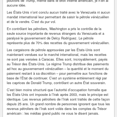
pouvoirs de Trump, même dans le droit interne américain, je n’en ai
aucune idée.
Les États-Unis n’ont conclu aucun traité avec le Venezuela ni aucun
mandat international leur permettant de saisir le pétrole vénézuélien
et de le vendre. C’est du pur vol.
En contrôlant les pétroliers, Washington a pris le contrôle de la
seule source importante de revenus étrangers du Venezuela et a
paralysé le gouvernement de Delcy Rodríguez. Le pétrole
représente plus de 70% des recettes du gouvernement vénézuélien.
Les cargaisons de pétrole approuvées par les États-Unis sont
maintenant vendues sur le marché international, mais les recettes
ne sont pas versées à Caracas. Elles sont, incroyablement, payés
au Trésor des États-Unis. Le régime Trump distribue des paiements
ad hoc au gouvernement vénézuélien – la quantité et le moment du
paiement restant à sa discrétion – pour permettre aux fonctions de
base de l’État de continuer. C’est un système entièrement régi par
les caprices de Donald Trump, contrôlant un autre État souverain.
C’est bien moins structuré que l’autorité d’occupation formelle que
les États-Unis ont imposée à l’Irak après 2003, mais le principe est
identique. Les revenus pétroliers de l’Irak sont traités de cette façon
depuis 25 ans. Un grand nombre de personnes ignorent que tous les
revenus pétroliers de l’Irak sont volés dans les comptes du Trésor
américain : les médias grand public ne vous le disent jamais.