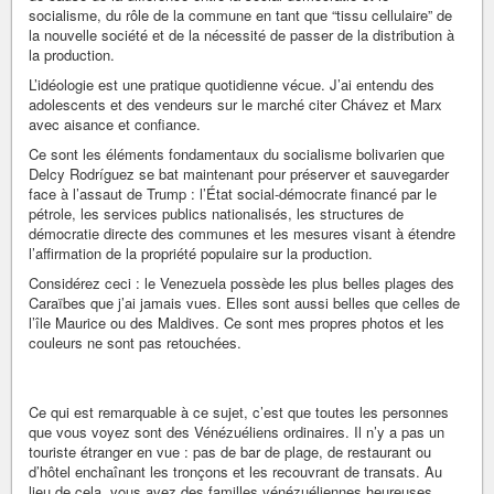
socialisme, du rôle de la commune en tant que “tissu cellulaire” de
la nouvelle société et de la nécessité de passer de la distribution à
la production.
L’idéologie est une pratique quotidienne vécue. J’ai entendu des
adolescents et des vendeurs sur le marché citer Chávez et Marx
avec aisance et confiance.
Ce sont les éléments fondamentaux du socialisme bolivarien que
Delcy Rodríguez se bat maintenant pour préserver et sauvegarder
face à l’assaut de Trump : l’État social-démocrate financé par le
pétrole, les services publics nationalisés, les structures de
démocratie directe des communes et les mesures visant à étendre
l’affirmation de la propriété populaire sur la production.
Considérez ceci : le Venezuela possède les plus belles plages des
Caraïbes que j’ai jamais vues. Elles sont aussi belles que celles de
l’île Maurice ou des Maldives. Ce sont mes propres photos et les
couleurs ne sont pas retouchées.
Ce qui est remarquable à ce sujet, c’est que toutes les personnes
que vous voyez sont des Vénézuéliens ordinaires. Il n’y a pas un
touriste étranger en vue : pas de bar de plage, de restaurant ou
d’hôtel enchaînant les tronçons et les recouvrant de transats. Au
lieu de cela, vous avez des familles vénézuéliennes heureuses