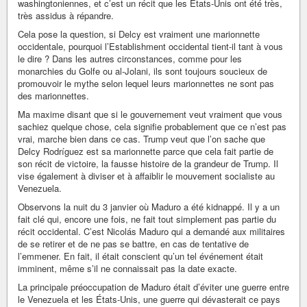
washingtoniennes, et c’est un récit que les États-Unis ont été très,
très assidus à répandre.
Cela pose la question, si Delcy est vraiment une marionnette
occidentale, pourquoi l’Establishment occidental tient-il tant à vous
le dire ? Dans les autres circonstances, comme pour les
monarchies du Golfe ou al-Jolani, ils sont toujours soucieux de
promouvoir le mythe selon lequel leurs marionnettes ne sont pas
des marionnettes.
Ma maxime disant que si le gouvernement veut vraiment que vous
sachiez quelque chose, cela signifie probablement que ce n’est pas
vrai, marche bien dans ce cas. Trump veut que l’on sache que
Delcy Rodríguez est sa marionnette parce que cela fait partie de
son récit de victoire, la fausse histoire de la grandeur de Trump. Il
vise également à diviser et à affaiblir le mouvement socialiste au
Venezuela.
Observons la nuit du 3 janvier où Maduro a été kidnappé. Il y a un
fait clé qui, encore une fois, ne fait tout simplement pas partie du
récit occidental. C’est Nicolás Maduro qui a demandé aux militaires
de se retirer et de ne pas se battre, en cas de tentative de
l’emmener. En fait, il était conscient qu’un tel événement était
imminent, même s’il ne connaissait pas la date exacte.
La principale préoccupation de Maduro était d’éviter une guerre entre
le Venezuela et les États-Unis, une guerre qui dévasterait ce pays