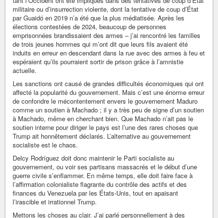
tant l’Occident ont été impliqués dans des tentatives de coup d’État
militaire ou d’insurrection violente, dont la tentative de coup d’État
par Guaidó en 2019 n’a été que la plus médiatisée. Après les
élections contestées de 2024, beaucoup de personnes
emprisonnées brandissaient des armes – j’ai rencontré les familles
de trois jeunes hommes qui m’ont dit que leurs fils avaient été
induits en erreur en descendant dans la rue avec des armes à feu et
espéraient qu’ils pourraient sortir de prison grâce à l’amnistie
actuelle.
Les sanctions ont causé de grandes difficultés économiques qui ont
affecté la popularité du gouvernement. Mais c’est une énorme erreur
de confondre le mécontentement envers le gouvernement Maduro
comme un soutien à Machado ; il y a très peu de signe d’un soutien
à Machado, même en cherchant bien. Que Machado n’ait pas le
soutien interne pour diriger le pays est l’une des rares choses que
Trump ait honnêtement déclarés. L’alternative au gouvernement
socialiste est le chaos.
Delcy Rodríguez doit donc maintenir le Parti socialiste au
gouvernement, ou voir ses partisans massacrés et le début d’une
guerre civile s’enflammer. En même temps, elle doit faire face à
l’affirmation colonialiste flagrante du contrôle des actifs et des
finances du Venezuela par les États-Unis, tout en apaisant
l’irascible et irrationnel Trump.
Mettons les choses au clair. J’ai parlé personnellement à des