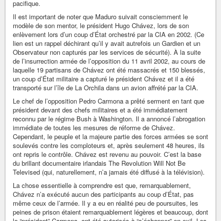
pacifique.
Il est important de noter que Maduro suivait consciemment le
modèle de son mentor, le président Hugo Chávez, lors de son
enlèvement lors d’un coup d’État orchestré par la CIA en 2002. (Ce
lien est un rappel déchirant qu’il y avait autrefois un Gardien et un
Observateur non capturés par les services de sécurité). À la suite
de l’insurrection armée de l’opposition du 11 avril 2002, au cours de
laquelle 19 partisans de Chávez ont été massacrés et 150 blessés,
un coup d’État militaire a capturé le président Chávez et il a été
transporté sur l’île de La Orchila dans un avion affrété par la CIA.
Le chef de l’opposition Pedro Carmona a prêté serment en tant que
président devant des chefs militaires et a été immédiatement
reconnu par le régime Bush à Washington. Il a annoncé l’abrogation
immédiate de toutes les mesures de réforme de Chávez.
Cependant, le peuple et la majeure partie des forces armées se sont
soulevés contre les comploteurs et, après seulement 48 heures, ils
ont repris le contrôle. Chávez est revenu au pouvoir. C’est la base
du brillant documentaire irlandais The Revolution Will Not Be
Televised (qui, naturellement, n’a jamais été diffusé à la télévision).
La chose essentielle à comprendre est que, remarquablement,
Chávez n’a exécuté aucun des participants au coup d’État, pas
même ceux de l’armée. Il y a eu en réalité peu de poursuites, les
peines de prison étaient remarquablement légères et beaucoup, dont
le “président” Carmona, ont été autorisés à “s’échapper” en exil. Les