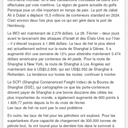
effectuées par voie maritime. La région de guerre actuelle du golfe
Persique joue un rôle important en temps de paix. Le port de Jabal
Ali à Dubaï a déplacé 15,5 millions de conteneurs standard en 2024.
C'est environ deux fois plus que ce qui est géré dans le port de
Hambourg.
Le WCI est maintenant de 2.279 dollars. Le 26. Février – deux jours
avant le lancement des attaques d’Israël et des États-Unis sur l’Iran
– il s’élevait toujours à 1.899 dollars. Le taux de fret le plus élevé
est actuellement estimé sur la route de Shanghai à Gênes. Il a
augmenté d'ici une semaine de 12% pour atteindre maintenant 3.474
dollars américains par conteneur de 40 pieds. Pour la route de
Shanghai à New York, la route de Shanghai à Los Angeles est
maintenant due à US$3,2.836, qui est US$2.552 de Shanghai à
Rotterdam. La tendance sur toutes les routes: continuer à monter.
Le SCFI (Shanghai Containerized Freight Index) de la Bourse de
Shanghai (SSE), qui cartographie ce que les porte-conteneurs
doivent payer de Shanghai à une bonne douzaine des cibles les
plus importantes du monde, a également augmenté de 600 points à
1.826,77 points depuis la fin du mois de février.
Les taux de fret ne sont pas le seul problème
En outre, les taux de fret pour les pétroliers ont explosé. Pour les
supertankers d'une capacité de chargement de 300.000 tonnes de
pétrole brut, ils ont tourné pour la dernière fois dans le sommet à