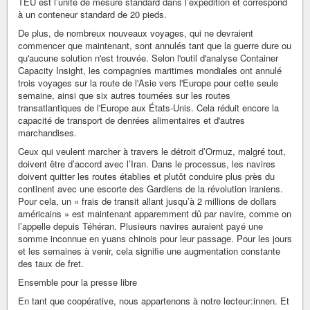
TEU est l’unité de mesure standard dans l’expédition et correspond
à un conteneur standard de 20 pieds.
De plus, de nombreux nouveaux voyages, qui ne devraient
commencer que maintenant, sont annulés tant que la guerre dure ou
qu'aucune solution n'est trouvée. Selon l'outil d'analyse Container
Capacity Insight, les compagnies maritimes mondiales ont annulé
trois voyages sur la route de l'Asie vers l'Europe pour cette seule
semaine, ainsi que six autres tournées sur les routes
transatlantiques de l'Europe aux États-Unis. Cela réduit encore la
capacité de transport de denrées alimentaires et d'autres
marchandises.
Ceux qui veulent marcher à travers le détroit d’Ormuz, malgré tout,
doivent être d’accord avec l’Iran. Dans le processus, les navires
doivent quitter les routes établies et plutôt conduire plus près du
continent avec une escorte des Gardiens de la révolution iraniens.
Pour cela, un « frais de transit allant jusqu’à 2 millions de dollars
américains » est maintenant apparemment dû par navire, comme on
l’appelle depuis Téhéran. Plusieurs navires auraient payé une
somme inconnue en yuans chinois pour leur passage. Pour les jours
et les semaines à venir, cela signifie une augmentation constante
des taux de fret.
Ensemble pour la presse libre
En tant que coopérative, nous appartenons à notre lecteur:innen. Et