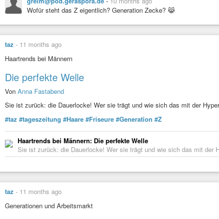
greim@pod.geraspora.de
-
10 months ago
Wofür steht das Z eigentlich? Generation Zecke? 😹
taz
-
11 months ago
Haartrends bei Männern
Die perfekte Welle
Von
Anna Fastabend
Sie ist zurück: die Dauerlocke! Wer sie trägt und wie sich das mit der Hyper
#taz
#tageszeitung
#Haare
#Friseure
#Generation
#Z
Haartrends bei Männern: Die perfekte Welle
Sie ist zurück: die Dauerlocke! Wer sie trägt und wie sich das mit der H
taz
-
11 months ago
Generationen und Arbeitsmarkt