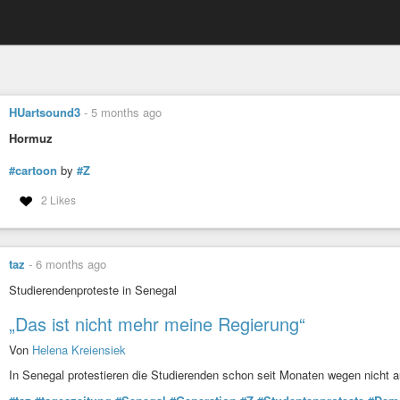
HUartsound3
-
5 months ago
Hormuz
#cartoon
by
#Z
2 Likes
taz
-
6 months ago
Studierendenproteste in Senegal
„Das ist nicht mehr meine Regierung“
Von
Helena Kreiensiek
In Senegal protestieren die Studierenden schon seit Monaten wegen nicht au