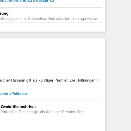
nstration
#Afrika
#Westafrika
erung“
t ausgezahlter Stipendien. Nun eskaliert die Lage weiter.
eichef Rahman gilt als künftiger Premier. Die Hoffnungen in
ndien
#Pakistan
Zweidrittelmehrheit
Parteichef Rahman gilt als künftiger Premier. Die