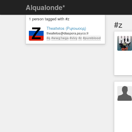
Alqualonde*
1 person tagged with #z
#z
Theaitetos (Рцяэыоод)
theaitetos@diaspora.psyco.fr
#q
#wwg1wga
#vivy
#z
#pureblood