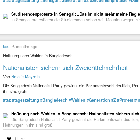
#taz
#tageszeitung
#Senegal
#Generation
#Z
#Studentenproteste
#Demo
Studierendenproteste in Senegal: „Das ist nicht mehr meine Regi
In Senegal protestieren die Studierenden schon seit Monaten wegen nich
taz
-
6 months ago
Hoffnung nach Wahlen in Bangladesch
Nationalisten sichern sich Zweidrittelmehrheit
Von
Natalie Mayroth
Die Bangladesh Nationalist Party gewinnt die Parlamentswahl deutlich, Part
ihn sind groß.
#taz
#tageszeitung
#Bangladesch
#Wahlen
#Generation
#Z
#Protest
#I
Hoffnung nach Wahlen in Bangladesch: Nationalisten sichern sich 
Die Bangladesh Nationalist Party gewinnt die Parlamentswahl deutlich, 
Hoffnungen in ihn sind groß.
1 Like