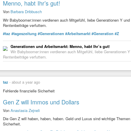
Menno, habt Ihr’s gut!
Von
Barbara Dribbusch
Wir Ba­by­boo­me­r:in­nen verdienen auch Mitgefühl, liebe Generationen Y un
Rentenbeiträge verfuttern.
#taz
#tageszeitung
#Generationen
#Arbeitsmarkt
#Generation
#Z
Generationen und Arbeitsmarkt: Menno, habt Ihr’s gut!
Wir Ba­by­boo­me­r:in­nen verdienen auch Mitgefühl, liebe Generationen 
Rentenbeiträge verfuttern.
taz
-
about a year ago
Fehlende finanzielle Sicherheit
Gen Z will Immos und Dollars
Von
Anastasia Zejneli
Die Gen Z will haben, haben, haben. Geld und Luxus sind wichtige Themen f
Sicherheit.