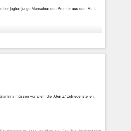
ptember jagten junge Menschen den Premier aus dem Amt.
Social
#Media
m September jagten junge Menschen den Premier aus dem
rianirina müssen vor allem die „Gen Z“ zufriedenstellen.
 Randrianirina müssen vor allem die „Gen Z“ zufriedenstellen.