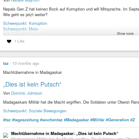
Nepals Gen Z hat keinen Bock auf Korruption und will Mitsprache. Im Se
Wie geht es jetzt weiter?
Schwerpunkt: Korruption
Schwerpunkt: Meta
Show more
Schwerpunkt: Twitter / X
Schwerpunkt: Reden wir darüber
1 Like
Schwerpunkt: Social-Auswahl
Schwerpunkt: Lesestück Recherche und Reportage
#taz
#tageszeitung
#Nepal
#Gen
#Z
#Generation
#Z
#Sneaker
#TikTok
#
taz
-
10 months ago
Machtübernahme in Madagaskar
Nepals Zukunft: TikTok und Turnschuhe statt Thron
Nepals Gen Z hat keinen Bock auf Korruption und will Mitsprache. I
„Dies ist kein Putsch“
Amt. Wie geht es jetzt weiter?
Von
Dominic Johnson
Madagaskars Militär hat die Macht ergriffen. Die Soldaten unter Oberst Rand
Schwerpunkt: Soziale Bewegungen
#taz
#tageszeitung
#wochentaz
#Madagaskar
#Militär
#Generation
#Z
Machtübernahme in Madagaskar: „Dies ist kein Putsch“
Madagaskars Militär hat die Macht ergriffen. Die Soldaten unter Oberst